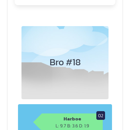
Bro #18
02
Harboe
L: 9.7 B: 3.6 D: 1.9